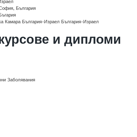
Израел
офия, България
Бъгария
ска Камара България-Израел
България-Израел
курсове и дипломи
чни Заболявания