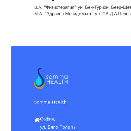
B.A. “Физиотерапия”
ун. Бен-Гурион, Беер-Ше
M.A. “Здравен Мениджмънт”
ун. СА Д.А.Ценов
Semma Health
София,
ул. Бяло Поле 17