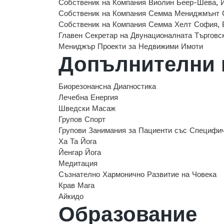
Собственик на Компания Виолин
Беер-Шева, 
Собственик на Компания Семма Мениджмънт
С
Собственик на Компания Семма Хелт
София, 
Главен Секретар на Двунационалната Търгов
Мениджър Проекти за Недвижими Имоти
Допълнителни 
Биорезонансна Диагностика
Лечебна Енергия
Шведски Масаж
Групов Спорт
Групови Занимания за Пациенти със Специфи
Ха Та Йога
Йенгар Йога
Медитация
Съзнателно Хармонично Развитие на Човека
Крав Мага
Айкидо
Образование