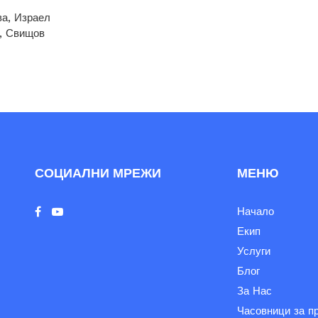
ва, Израел
, Свищов
СОЦИАЛНИ МРЕЖИ
МЕНЮ
Начало
Екип
Услуги
Блог
За Нас
Часовници за п