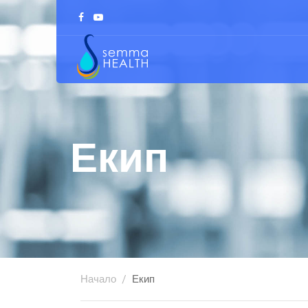
Екип
Начало
Екип