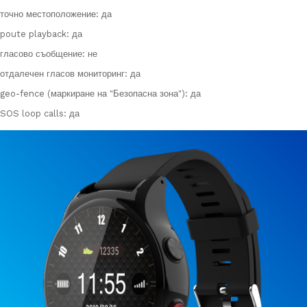
точно местоположение: да
poute playback: да
гласово съобщение: не
отдалечен гласов мониторинг: да
geo-fence (маркиране на "Безопасна зона"): да
SOS loop calls: да