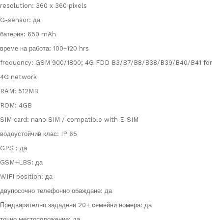
resolution: 360 x 360 pixels
G-sensor: да
батерия: 650 mAh
време на работа: 100~120 hrs
frequency: GSM 900/1800; 4G FDD B3/B7/B8/B38/B39/B40/B41 for
4G network
RAM: 512MB
ROM: 4GB
SIM card: nano SIM / compatible with E-SIM
водоустойчив клас: IP 65
GPS : да
GSM+LBS: да
WIFI position: да
двупосочно телефонно обаждане: да
Предварително зададени 20+ семейни номера: да
точно местоположение: да