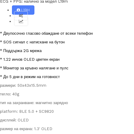
ECG + PPG: налично за модел L19m
L19H
* Двупосочно гласово обаждане от всеки телефон
* SOS сигнал с натискане на бутон
* Поддържа 2G мрежа
* 1.22 инчов OLED цветен екран
* Монитор за кръвно налягане и пулс
* До 5 дни в режим на готовност
размери: 50x43x15.5mm
тегло: 40g
тип на захранване: магнитно зарядно
platform: BLE 5.0 + SC9820
дисплей: OLED
размер на екрана: 1.3' OLED