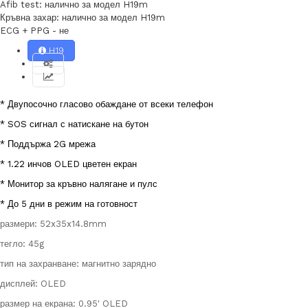
Afib test: налично за модел H19m
Кръвна захар: налично за модел H19m
ECG + PPG - не
H19
* Двупосочно гласово обаждане от всеки телефон
* SOS сигнал с натискане на бутон
* Поддържа 2G мрежа
* 1.22 инчов OLED цветен екран
* Монитор за кръвно налягане и пулс
* До 5 дни в режим на готовност
размери: 52x35x14.8mm
тегло: 45g
тип на захранване: магнитно зарядно
дисплей: OLED
размер на екрана: 0.95' OLED