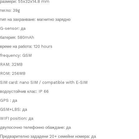
размери: 55x32x14.8 mm
тегло: 39g
тип на захранване: магнитно зарядно
G-sensor: да
батерия: 580mAh
време на работа: 120 hours
frequency: GSM
RAM: 32MB
ROM: 256MB
SIM card: nano SIM / compatible with E-SIM
водоустойчив клас: IP 66
GPS : да
GSM+LBS: да
WIFI position: да
двупосочно телефонно обаждане: да
Предварително зададени 20+ семейни номера: да