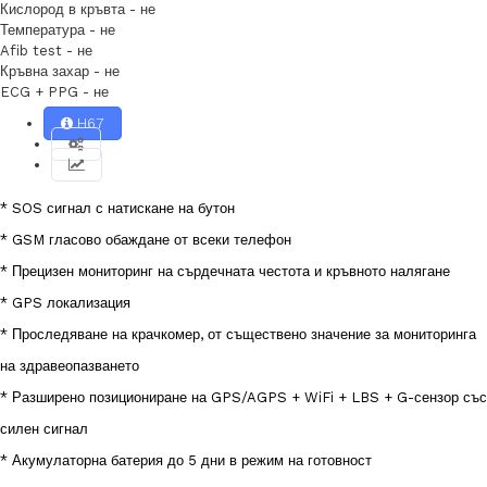
Кислород в кръвта - не
Температура - не
Afib test - не
Кръвна захар - не
ECG + PPG - не
H67
* SOS сигнал с натискане на бутон
* GSM гласово обаждане от всеки телефон
* Прецизен мониторинг на сърдечната честота и кръвното налягане
* GPS локализация
* Проследяване на крачкомер, от съществено значение за мониторинга
на здравеопазването
* Разширено позициониране на GPS/AGPS + WiFi + LBS + G-сензор със
силен сигнал
* Акумулаторна батерия до 5 дни в режим на готовност