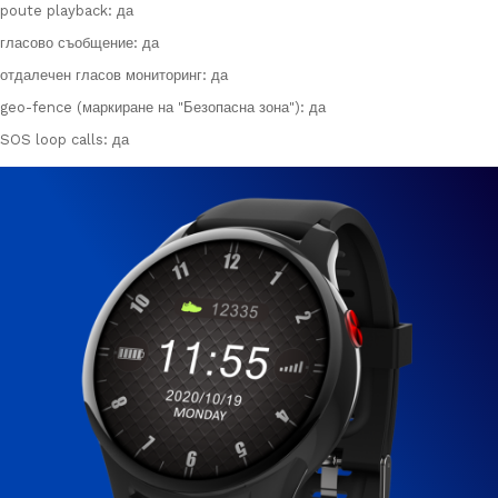
poute playback: да
гласово съобщение: да
отдалечен гласов мониторинг: да
geo-fence (маркиране на "Безопасна зона"): да
SOS loop calls: да