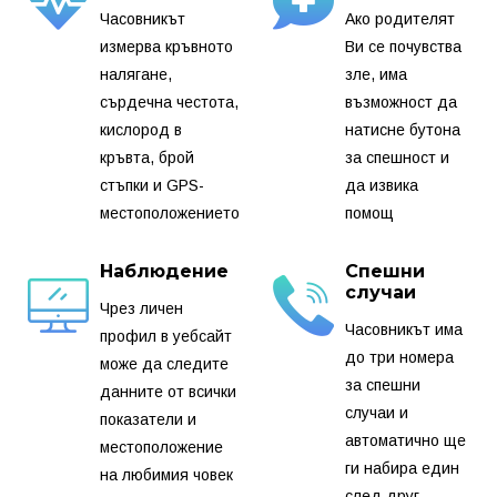
Часовникът
Ако родителят
измерва кръвното
Ви се почувства
налягане,
зле, има
сърдечна честота,
възможност да
кислород в
натисне бутона
кръвта, брой
за спешност и
стъпки и GPS-
да извика
местоположението
помощ
Наблюдение
Спешни
случаи
Чрез личен
Часовникът има
профил в уебсайт
до три номера
може да следите
за спешни
данните от всички
случаи и
показатели и
автоматично ще
местоположение
ги набира един
на любимия човек
след друг